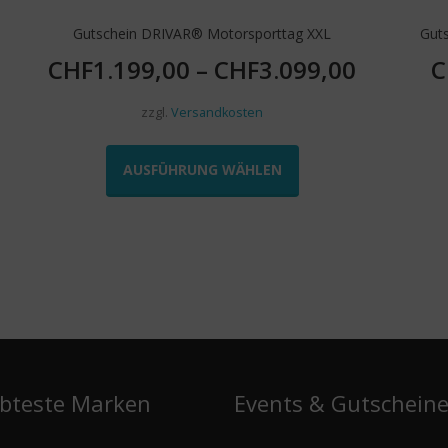
Gutschein DRIVAR® Motorsporttag XXL
Guts
CHF
1.199,00
–
CHF
3.099,00
C
zzgl.
Versandkosten
Dieses
Produkt
AUSFÜHRUNG WÄHLEN
weist
mehrere
Varianten
auf.
Die
Optionen
können
auf
der
e
Produktseite
ebteste Marken
Events & Gutschein
gewählt
werden