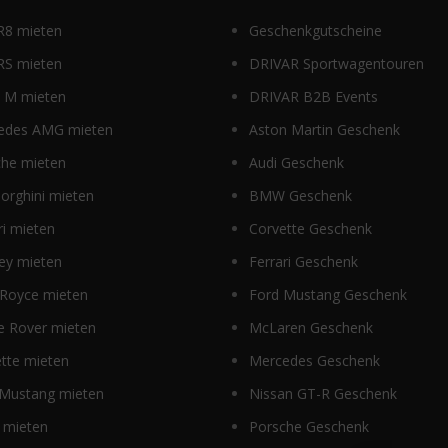
R8 mieten
Geschenkgutscheine
RS mieten
DRIVAR Sportwagentouren
M mieten
DRIVAR B2B Events
edes AMG mieten
Aston Martin Geschenk
che mieten
Audi Geschenk
orghini mieten
BMW Geschenk
ri mieten
Corvette Geschenk
ey mieten
Ferrari Geschenk
 Royce mieten
Ford Mustang Geschenk
e Rover mieten
McLaren Geschenk
tte mieten
Mercedes Geschenk
 Mustang mieten
Nissan GT-R Geschenk
 mieten
Porsche Geschenk