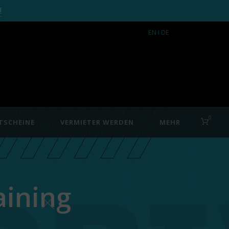
!
EN
I DE
0
TSCHEINE
VERMIETER WERDEN
MEHR
aining