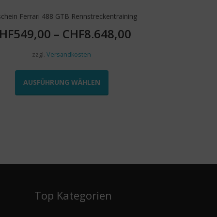
chein Ferrari 488 GTB Rennstreckentraining
HF
549,00
–
CHF
8.648,00
zzgl.
Versandkosten
Dieses
Produkt
AUSFÜHRUNG WÄHLEN
weist
mehrere
Varianten
auf.
Die
Optionen
können
auf
der
Produktseite
e
Top Kategorien
gewählt
werden