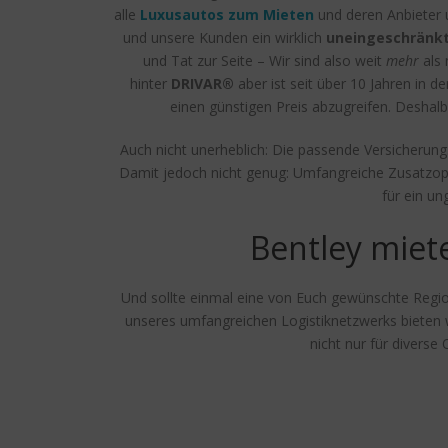
alle
Luxusautos zum Mieten
und deren Anbieter 
und unsere Kunden ein wirklich
uneingeschränkt
und Tat zur Seite – Wir sind also weit
mehr
als 
hinter
DRIVAR®
aber ist seit über 10 Jahren in d
einen günstigen Preis abzugreifen. Desha
Auch nicht unerheblich: Die passende Versicherung.
Damit jedoch nicht genug: Umfangreiche Zusatzopti
für ein un
Bentley miet
Und sollte einmal eine von Euch gewünschte Region
unseres umfangreichen Logistiknetzwerks bieten 
nicht nur für diverse