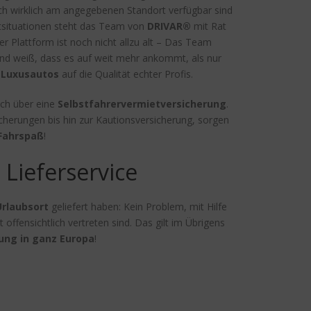
h wirklich am angegebenen Standort verfügbar sind
iktsituationen steht das Team von
DRIVAR®
mit Rat
er Plattform ist noch nicht allzu alt – Das Team
 und weiß, dass es auf weit mehr ankommt, als nur
 Luxusautos
auf die Qualität echter Profis.
ich über eine
Selbstfahrervermietversicherung
.
cherungen bis hin zur Kautionsversicherung, sorgen
Fahrspaß
!
Lieferservice
Urlaubsort
geliefert haben: Kein Problem, mit Hilfe
t offensichtlich vertreten sind. Das gilt im Übrigens
rung in ganz Europa
!