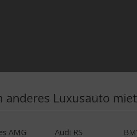
n anderes Luxusauto mie
es AMG
Audi RS
BM