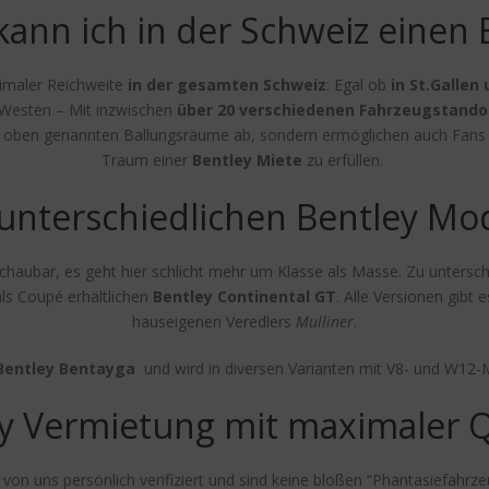
kann ich in der Schweiz einen 
imaler Reichweite
in der gesamten Schweiz
: Egal ob
in St.Gallen
Westen – Mit inzwischen
über 20 verschiedenen Fahrzeugstando
e oben genannten Ballungsräume ab, sondern ermöglichen auch Fans au
Traum einer
Bentley Miete
zu erfüllen.
unterschiedlichen Bentley Mo
rschaubar, es geht hier schlicht mehr um Klasse als Masse. Zu untersc
ls Coupé erhältlichen
Bentley Continental GT
. Alle Versionen gibt
hauseigenen Veredlers
Mulliner
.
Bentley Bentayga
und wird in diversen Varianten mit V8- und W12-
y Vermietung mit maximaler Q
on uns persönlich verifiziert und sind keine bloßen “Phantasiefahrze