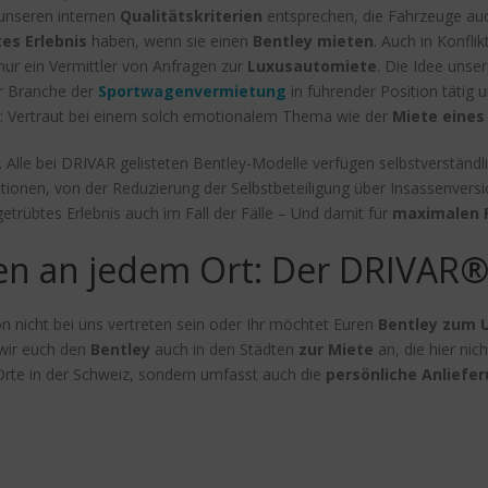
unseren internen
Qualitätskriterien
entsprechen, die Fahrzeuge auc
es Erlebnis
haben, wenn sie einen
Bentley mieten
. Auch in Konfl
nur ein Vermittler von Anfragen zur
Luxusautomiete
. Die Idee unser
er Branche der
Sportwagenvermietung
in führender Position tätig
lb: Vertraut bei einem solch emotionalem Thema wie der
Miete eines
 Alle bei DRIVAR gelisteten Bentley-Modelle verfügen selbstverständl
onen, von der Reduzierung der Selbstbeteiligung über Insassenversi
getrübtes Erlebnis auch im Fall der Fälle – Und damit für
maximalen 
en an jedem Ort: Der DRIVAR® 
 nicht bei uns vertreten sein oder Ihr möchtet Euren
Bentley zum 
wir euch den
Bentley
auch in den Städten
zur Miete
an, die hier nich
 Orte in der Schweiz, sondern umfasst auch die
persönliche Anliefe