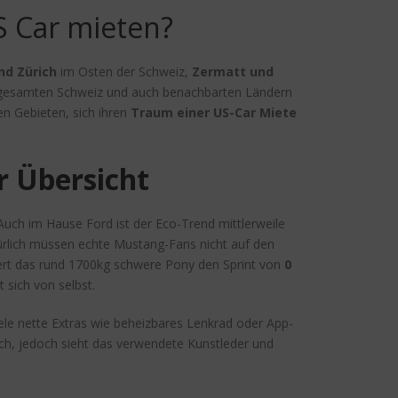
S Car mieten?
nd Zürich
im Osten der Schweiz,
Zermatt und
 gesamten Schweiz und auch benachbarten Ländern
n Gebieten, sich ihren
Traum einer
US-Car Miete
r Übersicht
 Auch im Hause Ford ist der Eco-Trend mittlerweile
türlich müssen echte Mustang-Fans nicht auf den
iert das rund 1700kg schwere Pony den Sprint von
0
 sich von selbst.
le nette Extras wie beheizbares Lenkrad oder App-
sch, jedoch sieht das verwendete Kunstleder und