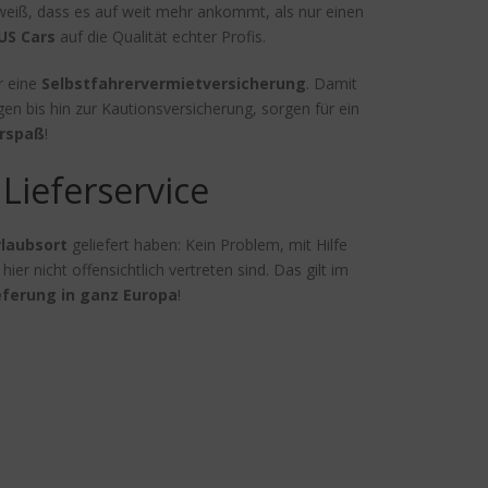
 weiß, dass es auf weit mehr ankommt, als nur einen
US Cars
auf die Qualität echter Profis.
r eine
Selbstfahrervermietversicherung
. Damit
n bis hin zur Kautionsversicherung, sorgen für ein
rspaß
!
Lieferservice
laubsort
geliefert haben: Kein Problem, mit Hilfe
 hier nicht offensichtlich vertreten sind. Das gilt im
eferung in ganz Europa
!