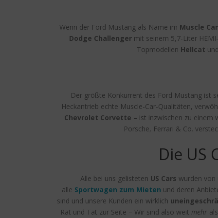
Wenn der Ford Mustang als Name im
Muscle Car
Dodge Challenger
mit seinem 5,7-Liter HEMI-
Topmodellen
Hellcat
un
Der größte Konkurrent des Ford Mustang ist se
Heckantrieb echte Muscle-Car-Qualitäten, verwöhn
Chevrolet Corvette
– ist inzwischen zu einem
Porsche, Ferrari & Co. verste
Die US 
Alle bei uns gelisteten
US Cars
wurden von un
alle
Sportwagen zum Mieten
und deren Anbiet
sind und unsere Kunden ein wirklich
uneingeschrä
Rat und Tat zur Seite – Wir sind also weit
mehr
als