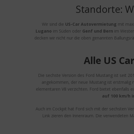
Standorte: W
Wir sind die
US-Car
Autovermietung
mit maxi
Lugano
im Süden oder
Genf und Bern
im Westen 
decken wir nicht nur die oben genannten Ballungsr
Alle US Ca
Die sechste Version des Ford Mustang ist seit 201
angekommen, der neue Mustang ist erstmalig mit
elementaren V8 verzichten. Ford bietet ebenfalls 
auf 100 km/h i
Auch im Cockpit hat Ford sich mit der sechsten Vers
Link zieren den Innenraum. Die verwendeten Mat