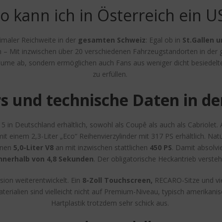
o kann ich in Österreich ein U
maler Reichweite in der
gesamten Schweiz
: Egal ob in
St.Gallen u
– Mit inzwischen über 20 verschiedenen Fahrzeugstandorten in der
äume ab, sondern ermöglichen auch Fans aus weniger dicht besiedelte
zu erfüllen.
rs und technische Daten in de
5 in Deutschland erhältlich, sowohl als Coupê als auch als Cabriolet.
 einem 2,3-Liter „Eco“ Reihenvierzylinder mit 317 PS erhältlich. Na
einen
5,0-Liter V8
an mit inzwischen stattlichen
450 PS
. Damit absolv
nnerhalb von 4,8 Sekunden
. Der obligatorische Heckantrieb versteht
ion weiterentwickelt. Ein
8-Zoll Touchscreen,
RECARO-Sitze und vie
erialien sind vielleicht nicht auf Premium-Niveau, typisch amerikani
Hartplastik trotzdem sehr schick aus.