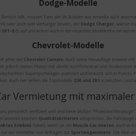
Dodge-Modelle
Bereich fällt, müssen Fans der V8-Boliden aus Amerika auch autom
V8 oder auch sein viertüriger Bruder, der
Dodge Charger
, warten in
d
SRT-8
(!) auf und liefern auch in der neuesten Modellreihe ein astre
Chevrolet-Modelle
it jeher der
Chevrolet Camaro
. Auch seine Neuauflage beweist mi
t jedoch seinen Piloten mit allerlei Komfortextras und modernsten 
 waschechten Supersportwagen avanciert und braucht sich in Puncto 
cken. Auch hier liefern die Topmodelle
Z06 und ZR1
inzwischen Leistu
Car Vermietung mit maximaler 
s persönlich verifiziert und sind keine bloßen “Phantasiefahrzeuge”.
er unseren internen
Qualitätskriterien
entsprechen, die Fahrzeuge 
nktes Erlebnis
haben, wenn sie ein
Muscle Car mieten
. Auch in K
 nur ein Vermittler von Anfragen zur
Sportwagenmiete
. Die Idee un