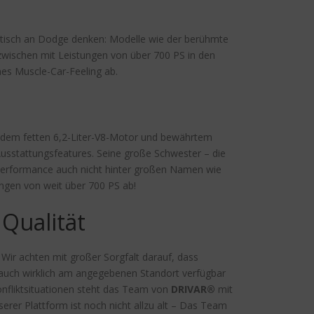
atisch an Dodge denken: Modelle wie der berühmte
zwischen mit Leistungen von über 700 PS in den
ines Muscle-Car-Feeling ab.
t dem fetten 6,2-Liter-V8-Motor und bewährtem
Ausstattungsfeatures. Seine große Schwester – die
Performance auch nicht hinter großen Namen wie
ngen von weit über 700 PS ab!
Qualität
 Wir achten mit großer Sorgfalt darauf, dass
auch wirklich am angegebenen Standort verfügbar
onfliktsituationen steht das Team von
DRIVAR®
mit
serer Plattform ist noch nicht allzu alt – Das Team