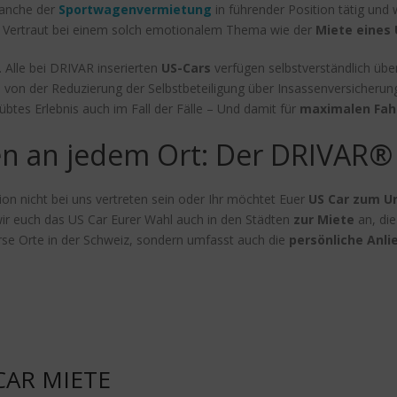
Branche der
Sportwagenvermietung
in führender Position tätig und
b: Vertraut bei einem solch emotionalem Thema wie der
Miete eines 
 Alle bei DRIVAR inserierten
US-Cars
verfügen selbstverständlich übe
von der Reduzierung der Selbstbeteiligung über Insassenversicherunge
übtes Erlebnis auch im Fall der Fälle – Und damit für
maximalen Fah
n an jedem Ort: Der DRIVAR® 
on nicht bei uns vertreten sein oder Ihr möchtet Euer
US Car zum Ur
ir euch das US Car Eurer Wahl auch in den Städten
zur Miete
an, die
erse Orte in der Schweiz, sondern umfasst auch die
persönliche Anli
CAR MIETE