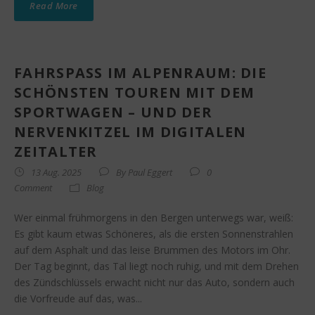
Read More
FAHRSPASS IM ALPENRAUM: DIE S
CHÖNSTEN TOUREN MIT DEM S
PORTWAGEN – UND DER N
ERVENKITZEL IM DIGITALEN Z
EITALTER
13 Aug. 2025
By
Paul Eggert
0
Comment
Blog
Wer einmal frühmorgens in den Bergen unterwegs war, weiß:
Es gibt kaum etwas Schöneres, als die ersten Sonnenstrahlen
auf dem Asphalt und das leise Brummen des Motors im Ohr.
Der Tag beginnt, das Tal liegt noch ruhig, und mit dem Drehen
des Zündschlüssels erwacht nicht nur das Auto, sondern auch
die Vorfreude auf das, was...