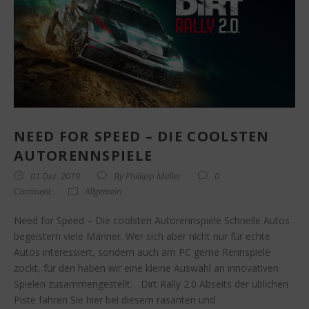
NEED FOR SPEED – DIE COOLSTEN
AUTORENNSPIELE
01 Dez. 2019
By
Phillipp Müller
0
Comment
Allgemein
Need for Speed – Die coolsten Autorennspiele Schnelle Autos
begeistern viele Männer. Wer sich aber nicht nur für echte
Autos interessiert, sondern auch am PC gerne Rennspiele
zockt, für den haben wir eine kleine Auswahl an innovativen
Spielen zusammengestellt. Dirt Rally 2.0 Abseits der üblichen
Piste fahren Sie hier bei diesem rasanten und