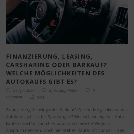
FINANZIERUNG, LEASING,
CARSHARING ODER BARKAUF?
WELCHE MÖGLICHKEITEN DES
AUTOKAUFS GIBT ES?
04 Apr. 2020
By
Phillipp Müller
0
Comment
Blog
Finanzierung, Leasing oder Barkauf? Welche Möglichkeiten des
Autokaufs gibt es bei Sportwagen? Wer sich ein eigenes Auto
kaufen möchte, kann hierfür unterschiedliche Wege in
Anspruch nehmen. Doch hier stehen Käufer oft vor der Frage,