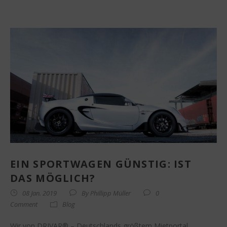
EIN SPORTWAGEN GÜNSTIG: IST
DAS MÖGLICH?
08 Jan. 2019
By
Phillipp Müller
0
Comment
Blog
Wir von DRIVAR® – Deutschlands größtem Mietportal