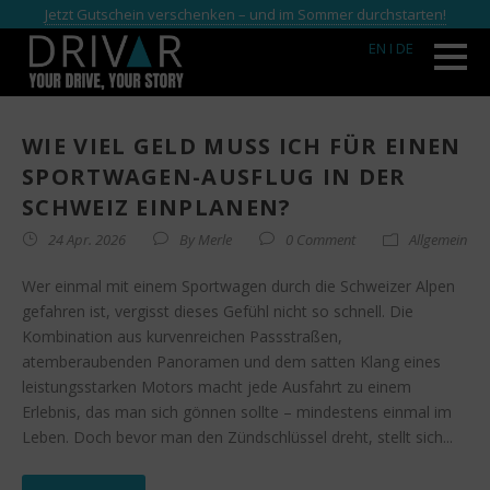
Jetzt Gutschein verschenken – und im Sommer durchstarten!
EN
I DE
WIE VIEL GELD MUSS ICH FÜR EINEN
SPORTWAGEN-AUSFLUG IN DER
SCHWEIZ EINPLANEN?
24 Apr. 2026
By
Merle
0 Comment
Allgemein
Wer einmal mit einem Sportwagen durch die Schweizer Alpen
gefahren ist, vergisst dieses Gefühl nicht so schnell. Die
Kombination aus kurvenreichen Passstraßen,
atemberaubenden Panoramen und dem satten Klang eines
leistungsstarken Motors macht jede Ausfahrt zu einem
Erlebnis, das man sich gönnen sollte – mindestens einmal im
Leben. Doch bevor man den Zündschlüssel dreht, stellt sich...