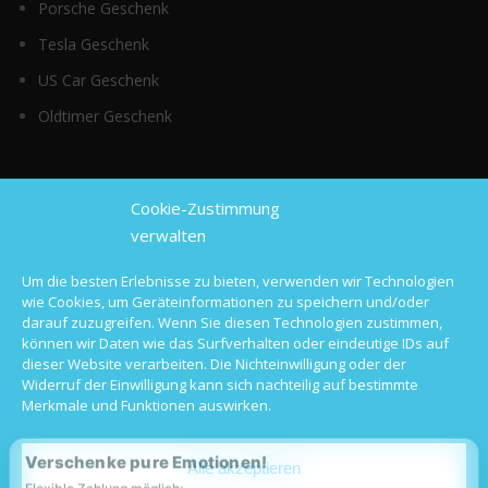
Porsche Geschenk
Tesla Geschenk
US Car Geschenk
Oldtimer Geschenk
Top Kategorien
Cookie-Zustimmung
verwalten
Sportwagen mieten
Um die besten Erlebnisse zu bieten, verwenden wir Technologien
wie Cookies, um Geräteinformationen zu speichern und/oder
Luxusauto mieten
darauf zuzugreifen. Wenn Sie diesen Technologien zustimmen,
können wir Daten wie das Surfverhalten oder eindeutige IDs auf
Hochzeitsauto mieten
dieser Website verarbeiten. Die Nichteinwilligung oder der
Widerruf der Einwilligung kann sich nachteilig auf bestimmte
Oldtimer mieten
Merkmale und Funktionen auswirken.
Langzeitmiete
Verschenke pure Emotionen!
Alle akzeptieren
Flexible Zahlung möglich: