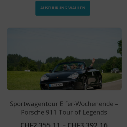
Produkt
AUSFÜHRUNG WÄHLEN
weist
mehrere
Varianten
auf.
Die
Optionen
können
auf
der
Produktseite
gewählt
werden
Sportwagentour Elfer-Wochenende –
Porsche 911 Tour of Legends
CHF
2.355,11
–
CHF
3.392,16