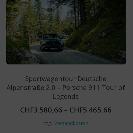
Sportwagentour Deutsche
Alpenstraße 2.0 – Porsche 911 Tour of
Legends
CHF
3.580,66
–
CHF
5.465,66
zzgl.
Versandkosten
Dieses