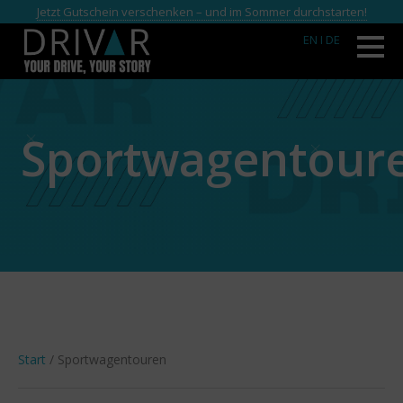
Jetzt Gutschein verschenken – und im Sommer durchstarten!
EN
I DE
Sportwagentour
Start
/ Sportwagentouren