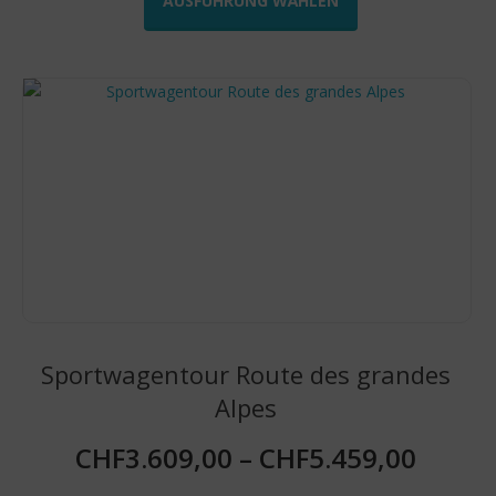
AUSFÜHRUNG WÄHLEN
weist
mehrere
Varianten
auf.
Die
Optionen
können
auf
der
Produktseite
gewählt
werden
Sportwagentour Route des grandes
Alpes
CHF
3.609,00
–
CHF
5.459,00