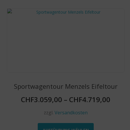
Sportwagentour Menzels Eifeltour
CHF
3.059,00
–
CHF
4.719,00
zzgl.
Versandkosten
Dieses
Produkt