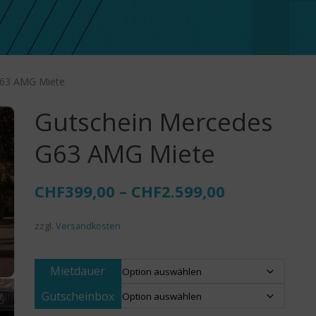
G63 AMG Miete
Gutschein Mercedes
G63 AMG Miete
CHF
399,00
–
CHF
2.599,00
zzgl.
Versandkosten
Mietdauer
Gutscheinbox