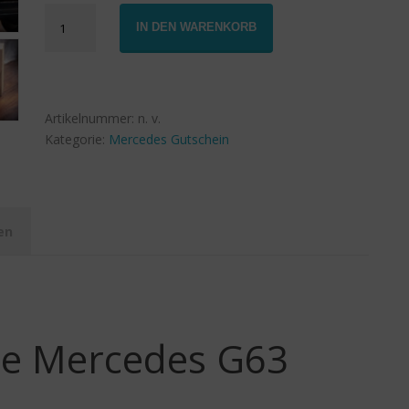
Gutschein
IN DEN WARENKORB
Mercedes
G63
AMG
Miete
Menge
Artikelnummer:
n. v.
Kategorie:
Mercedes Gutschein
en
ine Mercedes G63