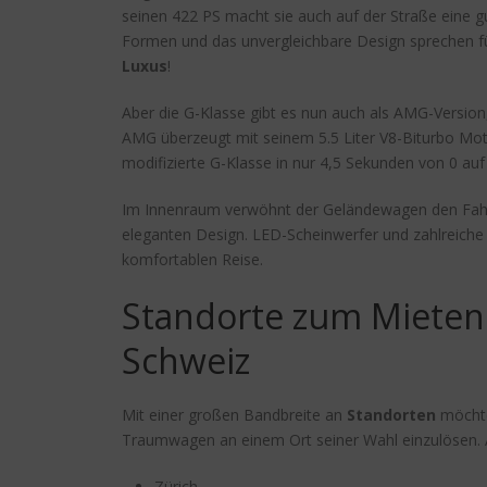
seinen 422 PS macht sie auch auf der Straße eine gu
Formen und das unvergleichbare Design sprechen für 
Luxus
!
Aber die G-Klasse gibt es nun auch als AMG-Versio
AMG überzeugt mit seinem 5.5 Liter V8-Biturbo Mo
modifizierte G-Klasse in nur 4,5 Sekunden von 0 au
Im Innenraum verwöhnt der Geländewagen den Fahre
eleganten Design. LED-Scheinwerfer und zahlreiche
komfortablen Reise.
Standorte zum Mieten
Schweiz
Mit einer großen Bandbreite an
Standorten
möchte
Traumwagen an einem Ort seiner Wahl einzulösen. Akt
Zürich