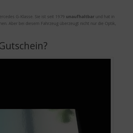
cedes G-Klasse. Sie ist seit 1979
unaufhaltbar
und hat in
en. Aber bei diesem Fahrzeug überzeugt nicht nur die Optik,
 Gutschein?