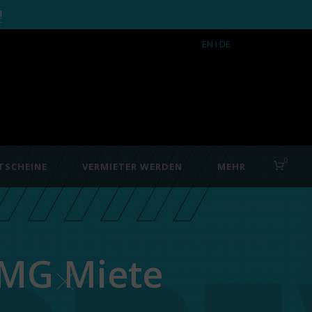
!
EN
I DE
0
TSCHEINE
VERMIETER WERDEN
MEHR
AMG Miete