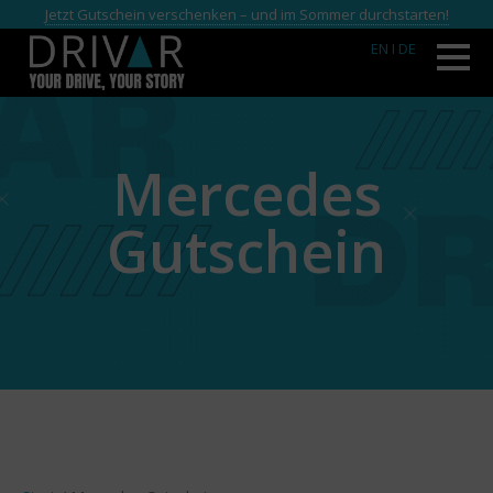
Jetzt Gutschein verschenken – und im Sommer durchstarten!
EN
I DE
Mercedes
Gutschein