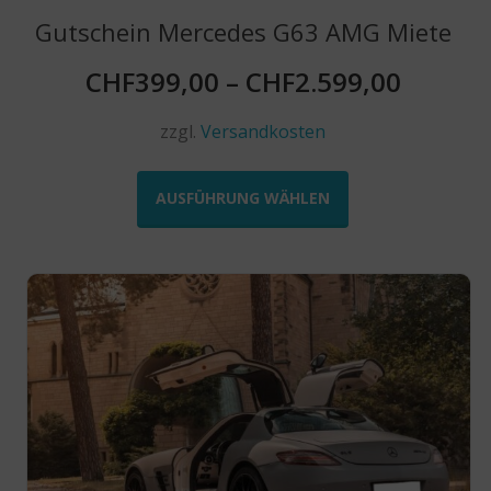
Gutschein Mercedes G63 AMG Miete
CHF
399,00
–
CHF
2.599,00
zzgl.
Versandkosten
Dieses
Produkt
AUSFÜHRUNG WÄHLEN
weist
mehrere
Varianten
auf.
Die
Optionen
können
auf
der
Produktseite
gewählt