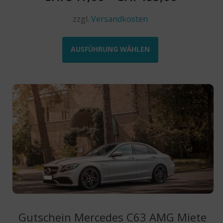
zzgl.
Versandkosten
Dieses
Produkt
AUSFÜHRUNG WÄHLEN
weist
mehrere
Varianten
auf.
Die
Optionen
können
auf
der
Produktseite
gewählt
werden
Gutschein Mercedes C63 AMG Miete