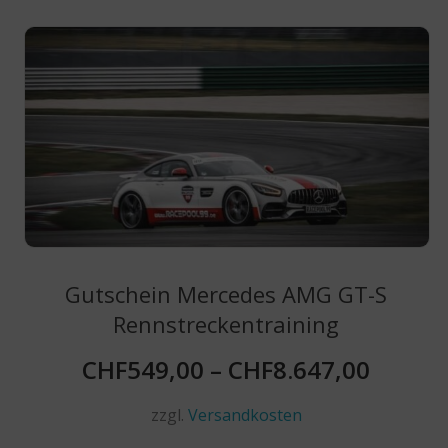
Varianten
auf.
Die
Optionen
können
auf
der
Produktseite
gewählt
werden
Gutschein Mercedes AMG GT-S
Rennstreckentraining
CHF
549,00
–
CHF
8.647,00
zzgl.
Versandkosten
Dieses