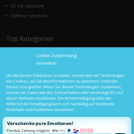
US Car Geschenk
Oldtimer Geschenk
Top Kategorien
Cookie-Zustimmung
Sportwagen mieten
verwalten
Luxusauto mieten
Um die besten Erlebnisse zu bieten, verwenden wir Technologien
Hochzeitsauto mieten
wie Cookies, um Geräteinformationen zu speichern und/oder
darauf zuzugreifen. Wenn Sie diesen Technologien zustimmen,
Oldtimer mieten
können wir Daten wie das Surfverhalten oder eindeutige IDs auf
dieser Website verarbeiten. Die Nichteinwilligung oder der
Langzeitmiete
Widerruf der Einwilligung kann sich nachteilig auf bestimmte
Merkmale und Funktionen auswirken.
Verschenke pure Emotionen!
Alle akzeptieren
Flexible Zahlung möglich: