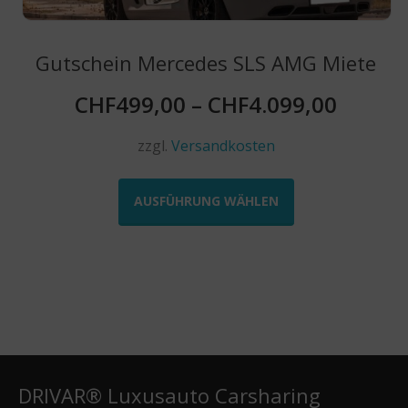
werden
Gutschein Mercedes SLS AMG Miete
CHF
499,00
–
CHF
4.099,00
zzgl.
Versandkosten
Dieses
Produkt
AUSFÜHRUNG WÄHLEN
weist
mehrere
Varianten
auf.
Die
Optionen
können
auf
der
DRIVAR® Luxusauto Carsharing
Produktseite