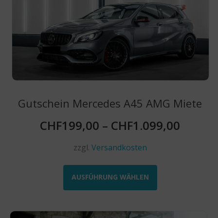
Optionen
können
auf
der
Produktseite
gewählt
werden
Gutschein Mercedes A45 AMG Miete
CHF
199,00
–
CHF
1.099,00
zzgl.
Versandkosten
Dieses
Produkt
AUSFÜHRUNG WÄHLEN
weist
mehrere
Varianten