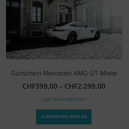
auf.
Die
Optionen
können
auf
der
Produktseite
gewählt
werden
Gutschein Mercedes AMG GT Miete
CHF
399,00
–
CHF
2.299,00
zzgl.
Versandkosten
Dieses
Produkt
AUSFÜHRUNG WÄHLEN
weist
mehrere