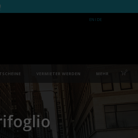
!
EN
I DE
0
TSCHEINE
VERMIETER WERDEN
MEHR
ifoglio