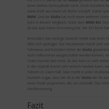
einen Reihen-Sechszylinder setzt. Doch trotzdem ha
seine Kraft aus einem V8 Motor schöpft. Damit spi
BMW
. Und die
Giulia
hat noch einen weiteren Vortei
Auto in diesem Vergleich, hinter dem
BMW M4
. Des
da das Auto keine Drosselung hat. Mit 307 km/h ha
Besonders das niedrige Gewicht merkt man beim Fa
fährt sich spritziger. Der Heckantrieb macht sehr v
Fahrweise und trotzdem liefert die
Giulia
gnadenlos 
nicht vollkommen ausgeschaltet werden können, ni
Team missfiel dies nicht, da das Auto so sehr einfa
in den Asphalt brennt sehr einfach händeln kann, 
Fahrern im Zaum hält. Man merkt in jeder Straßen
munkeln sogar, dass der V6 in der
Giulia
der V8 au
einen Punkt ansprechen, der uns missfällt. Das Info
Nachbesserung.
Fazit