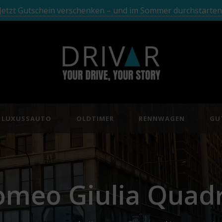
Jetzt Gutschein verschenken – und im Sommer durchstarten
LUXUSSAUTO
OLDTIMER
RENNWAGEN
GU
omeo Giulia Quadr