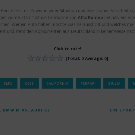
n Herstellers mit Power in jeder Situation und einer hohen Verarbeitu
hen würde. Damit ist die Limousine von
Alfa Romeo
definitiv ein e
nchen. Wer ein Auto haben möchte was heraussticht und welches man n
ent und steht den Konkurrenten aus Deutschland in keiner Weise nac
Click to rate!
[Total:
0
Average:
0
]
BMW
C63S
CALIFORNIA
FERRARI
GIULIA
 BMW M VS. AUDI RS
EIN SPOR