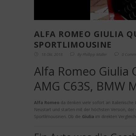
ALFA ROMEO GIULIA Q
SPORTLIMOUSINE
18 Okt. 2018
By
Phillipp Müller
0 Comm
Alfa Romeo Giulia 
AMG C63S, BMW M4
Alfa Romeo
da denken viele sofort an Italienische 
Neustart und starten mit der höchsten Version, der
Sportlimousinen. Ob die
Giulia
im direkten Vergleic