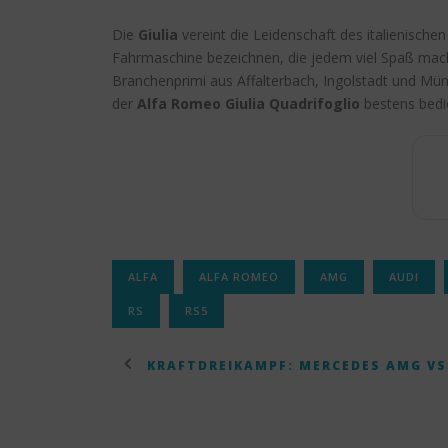
Die
Giulia
vereint die Leidenschaft des italienische
Fahrmaschine bezeichnen, die jedem viel Spaß mac
Branchenprimi aus Affalterbach, Ingolstadt und Mü
der
Alfa Romeo Giulia Quadrifoglio
bestens bedi
ALFA
ALFA ROMEO
AMG
AUDI
RS
RS5
KRAFTDREIKAMPF: MERCEDES AMG VS.