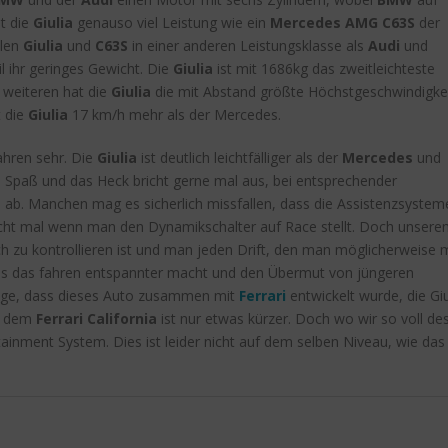
t die
Giulia
genauso viel Leistung wie ein
Mercedes AMG C63S
der
elen
Giulia
und
C63S
in einer anderen Leistungsklasse als
Audi
und
l ihr geringes Gewicht. Die
Giulia
ist mit 1686kg das zweitleichteste
 weiteren hat die
Giulia
die mit Abstand größte Höchstgeschwindigkei
t die
Giulia
17 km/h mehr als der Mercedes.
hren sehr. Die
Giulia
ist deutlich leichtfälliger als der
Mercedes
und
iel Spaß und das Heck bricht gerne mal aus, bei entsprechender
ab. Manchen mag es sicherlich missfallen, dass die Assistenzsystem
cht mal wenn man den Dynamikschalter auf Race stellt. Doch unser
ch zu kontrollieren ist und man jeden Drift, den man möglicherweise 
was das fahren entspannter macht und den Übermut von jüngeren
lage, dass dieses Auto zusammen mit
Ferrari
entwickelt wurde, die Giul
s dem
Ferrari California
ist nur etwas kürzer. Doch wo wir so voll de
tainment System. Dies ist leider nicht auf dem selben Niveau, wie da