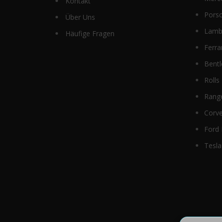
Kontakt
Pors
Über Uns
Lamb
Häufige Fragen
Ferra
Bentl
Rolls
Rang
Corve
Ford
Tesla