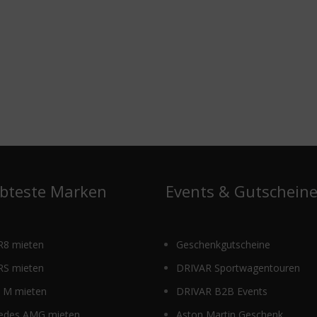
ebteste Marken
Events & Gutschein
R8 mieten
Geschenkgutscheine
RS mieten
DRIVAR Sportwagentouren
M mieten
DRIVAR B2B Events
edes AMG mieten
Aston Martin Geschenk