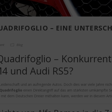
UADRIFOGLIO – EINE UNTERSC
ent
Blog
Quadrifoglio – Konkurren
 und Audi RS5?
Leidenschaft und an aufregende Autos. Doch dies war viele Jahre nicht
Quadrifoglio
einen Direktangriff auf das am stärksten umkämpfte S
h mit dem Deutschen Dreier mithalten kann, werden wir in diesem Arti