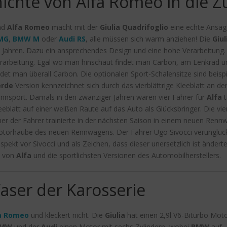
ichte von Alfa Romeo in die Z
nd
Alfa Romeo
macht mit der
Giulia Quadrifoglio
eine echte Ansag
MG
,
BMW M
oder
Audi RS
, alle müssen sich warm anziehen! Die
Giul
 Jahren. Dazu ein ansprechendes Design und eine hohe Verarbeitung
rarbeitung. Egal wo man hinschaut findet man Carbon, am Lenkrad u
ndet man überall Carbon. Die optionalen Sport-Schalensitze sind beis
erde
Version kennzeichnet sich durch das vierblättrige Kleeblatt an 
nnsport. Damals in den zwanziger Jahren waren vier Fahrer für
Alfa
t
eeblatt auf einer weißen Raute auf das Auto als Glücksbringer. Die vier
ner der Fahrer trainierte in der nächsten Saison in einem neuen Rennw
torhaube des neuen Rennwagens. Der Fahrer Ugo Sivocci verunglückte
spekt vor Sivocci und als Zeichen, dass dieser unersetzlich ist ändert
n von
Alfa
und die sportlichsten Versionen des Automobilherstellers.
Faser der Karosserie
a Romeo
und kleckert nicht. Die
Giulia
hat einen 2,9l V6-Biturbo Mot
MW
und der
Audi
einen Motor mit sechs Zylindern, wobei
BMW
auf