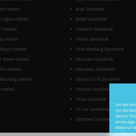
che mieten
Audi Geschenk
orghini mieten
BMW Geschenk
ri mieten
Corvette Geschenk
ey mieten
Ferrari Geschenk
 Royce mieten
Ford Mustang Geschenk
e Rover mieten
McLaren Geschenk
tte mieten
Mercedes Geschenk
 Mustang mieten
Nissan GT-R Geschenk
 mieten
Porsche Geschenk
Tesla Geschenk
Um die bes
US Car Geschenk
um Gerätei
diesen Tec
Oldtimer Geschenk
eindeutige 
Widerruf d
Funktionen