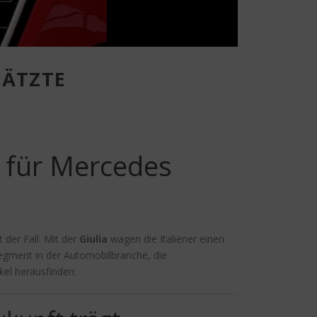
HÄTZTE
t für Mercedes
 der Fall. Mit der
Giulia
wagen die Italiener einen
egment in der Automobilbranche, die
kel herausfinden.