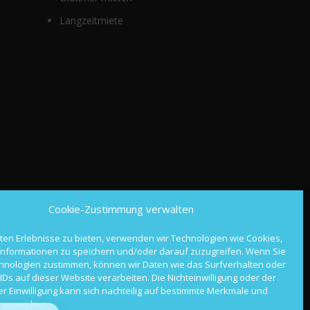
Langzeitmiete
Cookie-Zustimmung verwalten
ten Erlebnisse zu bieten, verwenden wir Technologien wie Cookies,
nformationen zu speichern und/oder darauf zuzugreifen. Wenn Sie
hnologien zustimmen, können wir Daten wie das Surfverhalten oder
IDs auf dieser Website verarbeiten. Die Nichteinwilligung oder der
er Einwilligung kann sich nachteilig auf bestimmte Merkmale und
 auswirken.