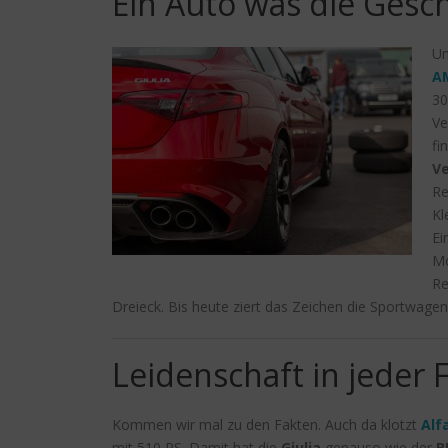
Ein Auto was die Gesch
U
A
30
Ve
fi
V
Re
Kl
Ei
Mo
Re
Dreieck. Bis heute ziert das Zeichen die Sportwage
Leidenschaft in jeder 
Kommen wir mal zu den Fakten. Auch da klotzt
Alf
mit 510 PS. Damit hat die
Giulia
genauso wie der
B