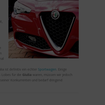
t,
e
em
mal
ia ist definitiv ein echter
Sportwagen
. Einige
s Lobes für die
Giulia
waren, müssen wir jedoch
s seiner Konkurrenten und bedarf dringend