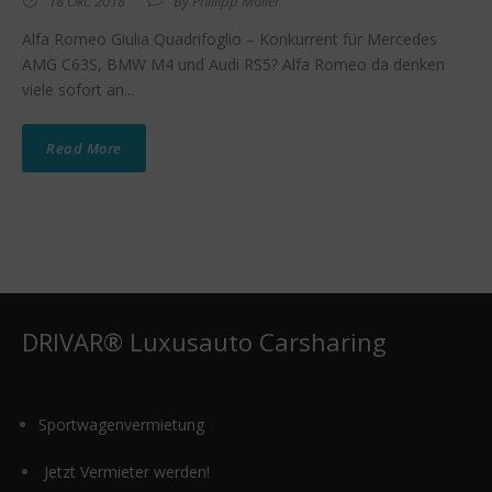
18 Okt. 2018
By
Phillipp Müller
Alfa Romeo Giulia Quadrifoglio – Konkurrent für Mercedes
AMG C63S, BMW M4 und Audi RS5? Alfa Romeo da denken
viele sofort an...
Read More
DRIVAR® Luxusauto Carsharing
Sportwagenvermietung
Jetzt Vermieter werden!