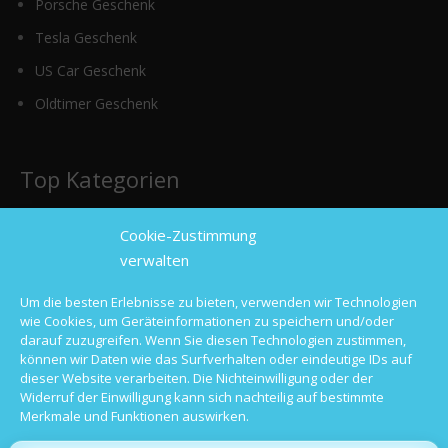
Porsche Geschenk
Tesla Geschenk
US Car Geschenk
Oldtimer Geschenk
Top Kategorien
Cookie-Zustimmung
Sportwagen mieten
verwalten
Luxusauto mieten
Um die besten Erlebnisse zu bieten, verwenden wir Technologien
Hochzeitsauto mieten
wie Cookies, um Geräteinformationen zu speichern und/oder
darauf zuzugreifen. Wenn Sie diesen Technologien zustimmen,
Oldtimer mieten
können wir Daten wie das Surfverhalten oder eindeutige IDs auf
dieser Website verarbeiten. Die Nichteinwilligung oder der
Langzeitmiete
Widerruf der Einwilligung kann sich nachteilig auf bestimmte
Merkmale und Funktionen auswirken.