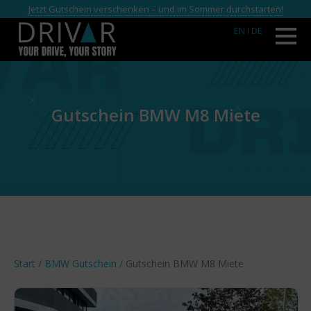
Jetzt Gutschein verschenken – und im Sommer durchstarten!
EN
I DE
Gutschein BMW M8 Miete
Start
/
BMW Gutschein
/ Gutschein BMW M8 Miete