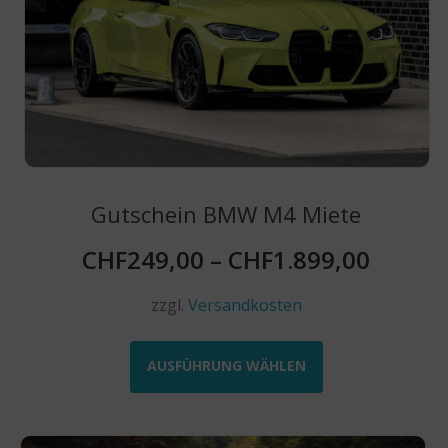
Produktseite
gewählt
werden
Gutschein BMW M4 Miete
CHF
249,00
–
CHF
1.899,00
zzgl.
Versandkosten
Dieses
Produkt
AUSFÜHRUNG WÄHLEN
weist
mehrere
Varianten