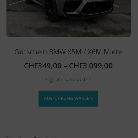
werden
Gutschein BMW X5M / X6M Miete
CHF
349,00
–
CHF
3.099,00
zzgl.
Versandkosten
Dieses
Produkt
AUSFÜHRUNG WÄHLEN
weist
mehrere
Varianten
auf.
Die