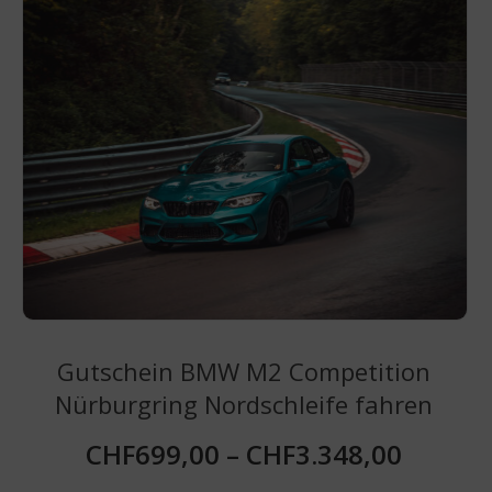
auf.
Die
Optionen
können
auf
der
Produktseite
gewählt
werden
Gutschein BMW M2 Competition
Nürburgring Nordschleife fahren
CHF
699,00
–
CHF
3.348,00