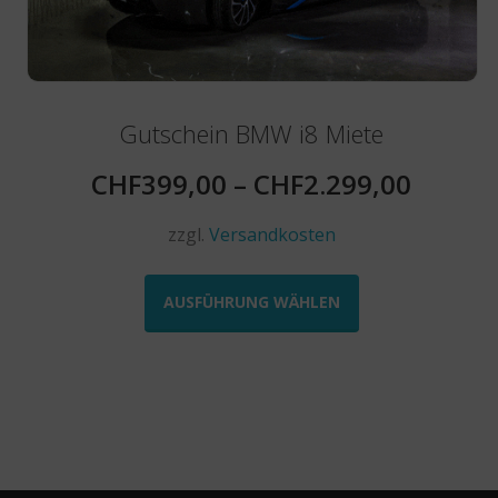
Gutschein BMW i8 Miete
CHF
399,00
–
CHF
2.299,00
zzgl.
Versandkosten
Dieses
Produkt
AUSFÜHRUNG WÄHLEN
weist
mehrere
Varianten
auf.
Die
Optionen
können