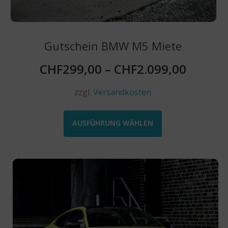
Gutschein BMW M5 Miete
CHF
299,00
–
CHF
2.099,00
zzgl.
Versandkosten
Dieses
Produkt
AUSFÜHRUNG WÄHLEN
weist
mehrere
Varianten
auf.
Die
Optionen
können
auf
der