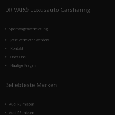
auf
der
DRIVAR® Luxusauto Carsharing
Produktseite
gewählt
werden
Sportwagenvermietung
Jetzt Vermieter werden!
Kontakt
Über Uns
Häufige Fragen
Beliebteste Marken
Audi R8 mieten
Audi RS mieten