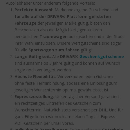
Autoliebhaber unter anderem folgende Vorteile:
Perfekte Auswahl:
Markenbezogene Gutscheine sind
für alle auf der DRIVAR® Plattform gelisteten
Fahrzeuge
der jeweiligen Marke gültig, bieten den
Beschenkten also die Möglichkeit, genau Ihren
persönlichen
Traumwagen
auszusuchen und in der Stadt
Ihrer Wahl einzulösen. Unsere Wertgutscheine sind sogar
für alle
Sportwagen zum fahren
gültig!
Lange Gültigkeit:
Alle
DRIVAR®
Geschenkgutscheine
sind ausnahmslos 3 Jahre gültig und können auf Wunsch
sogar noch verlängert werden.
Höchste Flexibilität:
Wir verkaufen jeden Gutschein
ohne feste Terminbindung, sodass eine Einlösung zum
jeweiligen Wunschtermin optimal gewährleistet ist.
Expresszustellung:
Unser täglicher Versand garantiert
ein rechtzeitiges Eintreffen des Gutschein zum
Wunschtermin. Natürlich stets versichert per DHL. Und für
ganz Eilige liefern wir noch am selben Tag als Express-
PDF-Gutschein per Email vorab.
Individuelle Bestellungen:
Sollte explizit ein
Gutschein