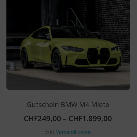
auf.
Die
Optionen
können
auf
der
Produktseite
gewählt
werden
Gutschein BMW M4 Miete
CHF
249,00
–
CHF
1.899,00
zzgl.
Versandkosten