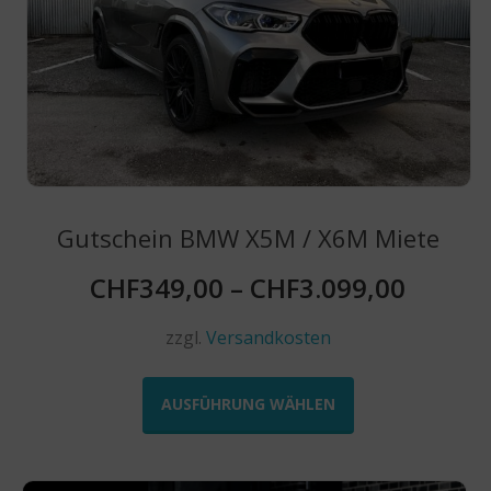
Produktseite
gewählt
werden
Gutschein BMW X5M / X6M Miete
CHF
349,00
–
CHF
3.099,00
zzgl.
Versandkosten
Dieses
Produkt
AUSFÜHRUNG WÄHLEN
weist
mehrere
Varianten