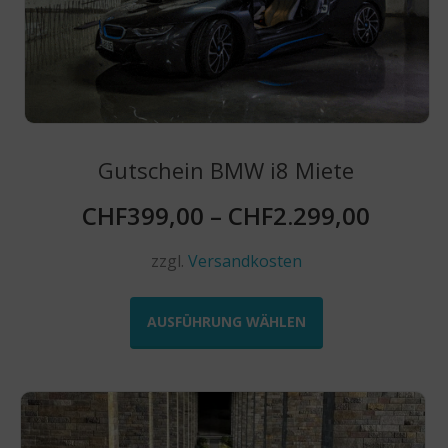
gewählt
werden
Gutschein BMW i8 Miete
CHF
399,00
–
CHF
2.299,00
zzgl.
Versandkosten
Dieses
Produkt
AUSFÜHRUNG WÄHLEN
weist
mehrere
Varianten
auf.
Die