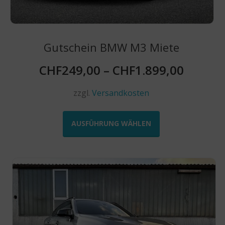
Gutschein BMW M3 Miete
CHF
249,00
–
CHF
1.899,00
zzgl.
Versandkosten
Dieses
Produkt
AUSFÜHRUNG WÄHLEN
weist
mehrere
Varianten
auf.
Die
Optionen
können
auf
der