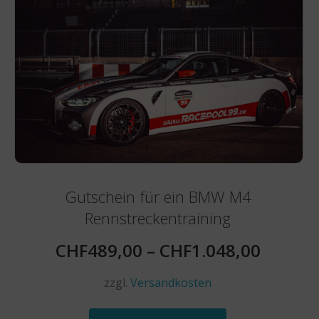
Gutschein für ein BMW M4
Rennstreckentraining
CHF
489,00
–
CHF
1.048,00
zzgl.
Versandkosten
Dieses