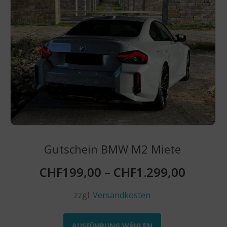
Optionen
können
auf
der
Produktseite
gewählt
werden
Gutschein BMW M2 Miete
CHF
199,00
–
CHF
1.299,00
zzgl.
Versandkosten
Dieses
Produkt
AUSFÜHRUNG WÄHLEN