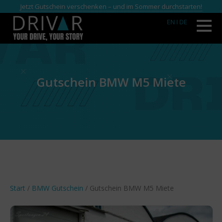
Jetzt Gutschein verschenken – und im Sommer durchstarten!
EN
I DE
Gutschein BMW M5 Miete
Start
/
BMW Gutschein
/ Gutschein BMW M5 Miete