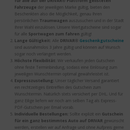
für alle auf der DRIVAR® Plattform gelisteten
Fahrzeuge
der jeweiligen Marke gültig, bieten den
Beschenkten also die Möglichkeit, genau Ihren
persönlichen
Traumwagen
auszusuchen und in der Stadt
Ihrer Wahl einzulösen. Unsere Wertgutscheine sind sogar
für alle
Sportwagen zum fahren
gültig!
Lange Gültigkeit:
Alle
DRIVAR®
Geschenkgutscheine
sind ausnahmslos 3 Jahre gültig und können auf Wunsch
sogar noch verlängert werden.
Höchste Flexibilität:
Wir verkaufen jeden Gutschein
ohne feste Terminbindung, sodass eine Einlösung zum
jeweiligen Wunschtermin optimal gewährleistet ist.
Expresszustellung:
Unser täglicher Versand garantiert
ein rechtzeitiges Eintreffen des Gutschein zum
Wunschtermin. Natürlich stets versichert per DHL. Und für
ganz Eilige liefern wir noch am selben Tag als Express-
PDF-Gutschein per Email vorab.
Individuelle Bestellungen:
Sollte explizit ein
Gutschein
für ein ganz bestimmtes Auto auf DRIVAR
gewünscht
werden, erstellen wir auf Anfrage und ohne Aufpreis gerne