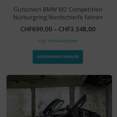
Gutschein BMW M2 Competition
Nürburgring Nordschleife fahren
CHF
699,00
–
CHF
3.348,00
zzgl.
Versandkosten
Dieses
Produkt
AUSFÜHRUNG WÄHLEN
weist
mehrere
Varianten
auf.
Die
Optionen
können
auf
der
Produktseite