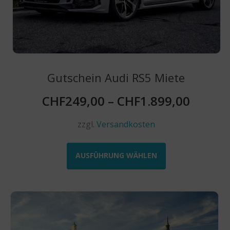
werden
Gutschein Audi RS5 Miete
CHF
249,00
–
CHF
1.899,00
zzgl.
Versandkosten
Dieses
Produkt
AUSFÜHRUNG WÄHLEN
weist
mehrere
Varianten
auf.
Die
Optionen