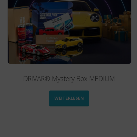
auf
der
Produktseite
gewählt
werden
DRIVAR® Mystery Box MEDIUM
WEITERLESEN