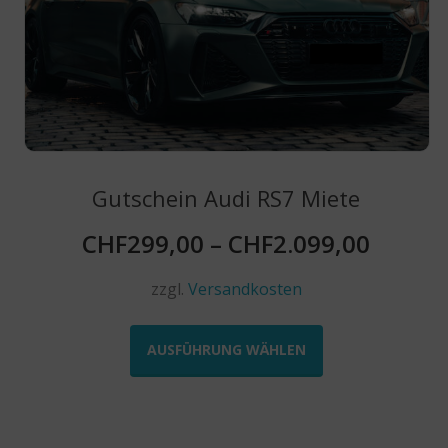
Produktseite
gewählt
werden
Gutschein Audi RS7 Miete
CHF
299,00
–
CHF
2.099,00
zzgl.
Versandkosten
Dieses
Produkt
AUSFÜHRUNG WÄHLEN
weist
mehrere
Varianten
auf.