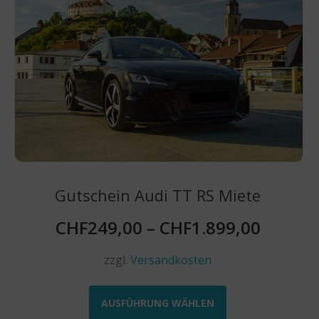
können
auf
der
Produktseite
gewählt
werden
Gutschein Audi TT RS Miete
CHF
249,00
–
CHF
1.899,00
zzgl.
Versandkosten
Dieses
Produkt
AUSFÜHRUNG WÄHLEN
weist