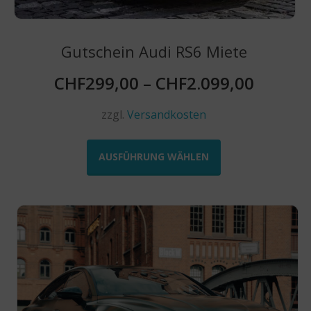
Gutschein Audi RS6 Miete
CHF
299,00
–
CHF
2.099,00
zzgl.
Versandkosten
Dieses
Produkt
AUSFÜHRUNG WÄHLEN
weist
mehrere
Varianten
auf.
Die
Optionen
können
auf
der