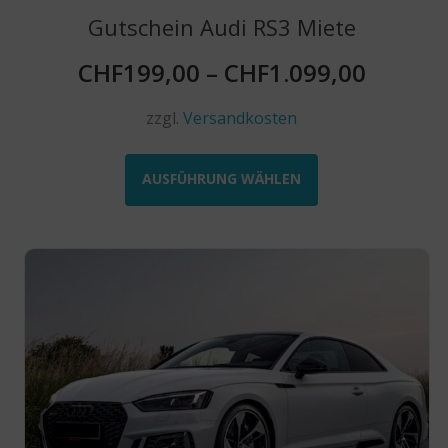
Gutschein Audi RS3 Miete
CHF
199,00
–
CHF
1.099,00
zzgl.
Versandkosten
Dieses
Produkt
AUSFÜHRUNG WÄHLEN
weist
mehrere
Varianten
auf.
Die
Optionen
können
auf
der
Produktseite
gewählt