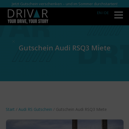
Jetzt Gutschein verschenken – und im Sommer durchstarten!
EN
I DE
Gutschein Audi RSQ3 Miete
Start
/
Audi RS Gutschein
/ Gutschein Audi RSQ3 Miete