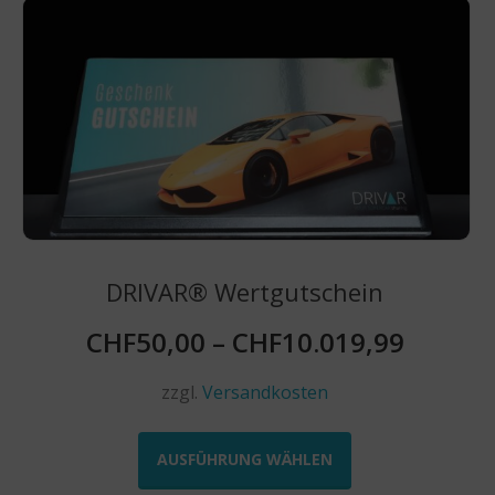
DRIVAR® Wertgutschein
CHF
50,00
–
CHF
10.019,99
zzgl.
Versandkosten
Dieses
Produkt
AUSFÜHRUNG WÄHLEN
weist