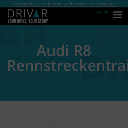
Jetzt Gutschein verschenken – und im Sommer durchstarten!
EN
I DE
Audi R8
Rennstreckentra