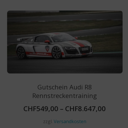
mehrere
Varianten
auf.
Die
Optionen
können
auf
der
Produktseite
gewählt
werden
Gutschein Audi R8
Rennstreckentraining
CHF
549,00
–
CHF
8.647,00
zzgl.
Versandkosten