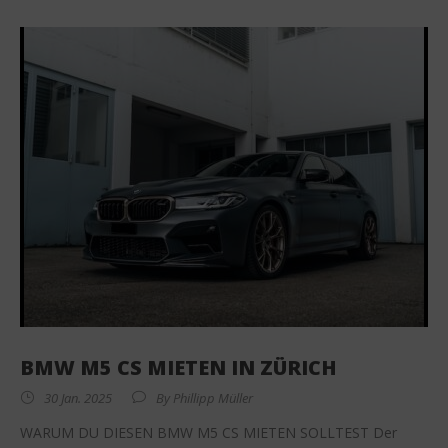
BMW M5 CS MIETEN IN ZÜRICH
30 Jan. 2025
By
Phillipp Müller
WARUM DU DIESEN BMW M5 CS MIETEN SOLLTEST Der