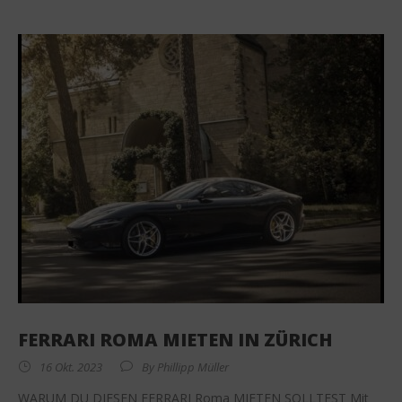
FERRARI ROMA MIETEN IN ZÜRICH
16 Okt. 2023
By
Phillipp Müller
WARUM DU DIESEN FERRARI Roma MIETEN SOLLTEST Mit