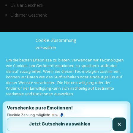
US Car Geschenk
Oldtimer Geschenk
Top Kategorien
Cookie-Zustimmung
verwalten
Sportwagen mieten
Um die besten Erlebnisse zu bieten, verwenden wir Technologien
wie Cookies, um Geräteinformationen zu speichern und/oder
Luxusauto mieten
darauf zuzugreifen. Wenn Sie diesen Technologien zustimmen,
können wir Daten wie das Surfverhalten oder eindeutige IDs auf
Hochzeitsauto mieten
dieser Website verarbeiten. Die Nichteinwilligung oder der
Widerruf der Einwilligung kann sich nachteilig auf bestimmte
Oldtimer mieten
Merkmale und Funktionen auswirken.
Langzeitmiete
Verschenke pure Emotionen!
Alle akzeptieren
Flexible Zahlung möglich:
Jetzt Gutschein auswählen
Ablehnen