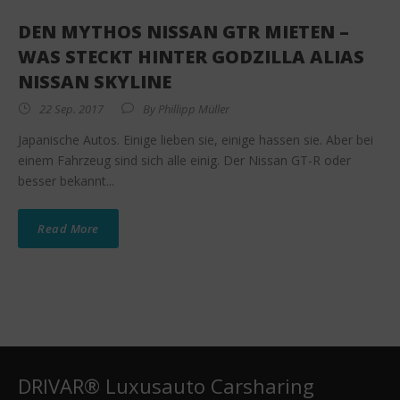
DEN MYTHOS NISSAN GTR MIETEN –
WAS STECKT HINTER GODZILLA ALIAS
NISSAN SKYLINE
22 Sep. 2017
By
Phillipp Müller
Japanische Autos. Einige lieben sie, einige hassen sie. Aber bei
einem Fahrzeug sind sich alle einig. Der Nissan GT-R oder
besser bekannt...
Read More
DRIVAR® Luxusauto Carsharing