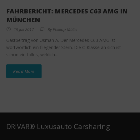
FAHRBERICHT: MERCEDES C63 AMG IN
MÜNCHEN
19 Juli 2017
By
Phillipp Müller
Gastbeitrag von Usman A. Der Mercedes C63 AMG ist
wortwörtlich ein fliegender Stern. Die C-Klasse an sich ist
schon ein tolles, wirklich...
Read More
DRIVAR® Luxusauto Carsharing