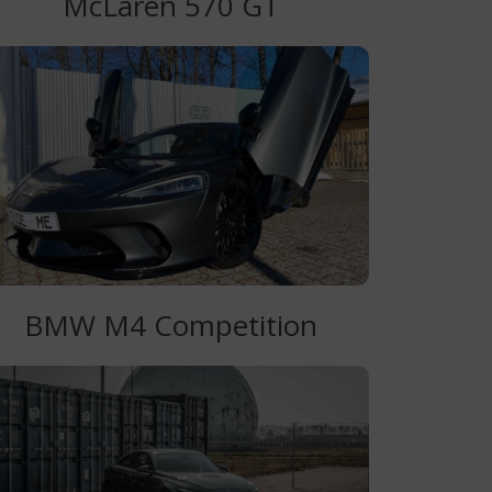
McLaren 570 GT
BMW M4 Competition