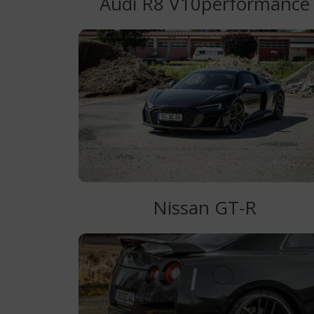
Audi R8 V10performance
Nissan GT-R