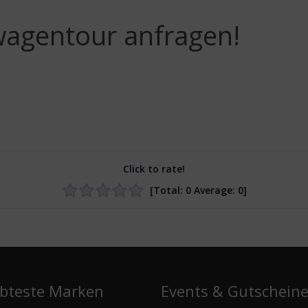
wagentour anfragen!
Click to rate!
[Total:
0
Average:
0
]
ebteste Marken
Events & Gutschein