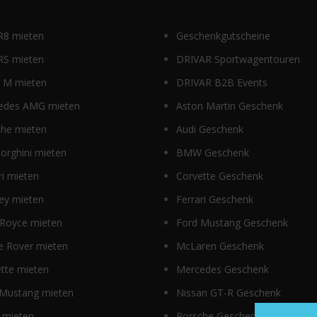
R8 mieten
Geschenkgutscheine
RS mieten
DRIVAR Sportwagentouren
M mieten
DRIVAR B2B Events
edes AMG mieten
Aston Martin Geschenk
che mieten
Audi Geschenk
orghini mieten
BMW Geschenk
ri mieten
Corvette Geschenk
ey mieten
Ferrari Geschenk
 Royce mieten
Ford Mustang Geschenk
e Rover mieten
McLaren Geschenk
tte mieten
Mercedes Geschenk
 Mustang mieten
Nissan GT-R Geschenk
 mieten
Porsche Geschenk