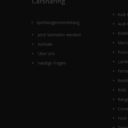
Carsharing
Audi 
Sportwagenvermietung
Audi 
BMW 
Jetzt Vermieter werden!
Merc
Kontakt
Pors
Über Uns
Lamb
Häufige Fragen
Ferra
Bentl
Rolls
Rang
Corve
Ford
Tesla