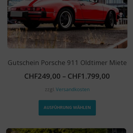
Produktseite
gewählt
werden
Gutschein Porsche 911 Oldtimer Miete
CHF
249,00
–
CHF
1.799,00
zzgl.
Versandkosten
Dieses
Produkt
AUSFÜHRUNG WÄHLEN
weist
mehrere
Varianten