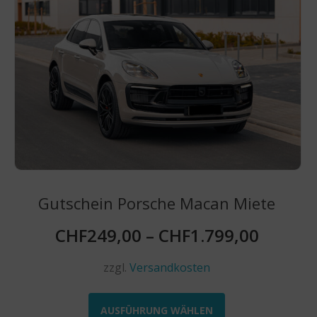
können
auf
der
Produktseite
gewählt
werden
Gutschein Porsche Macan Miete
CHF
249,00
–
CHF
1.799,00
zzgl.
Versandkosten
Dieses
Produkt
AUSFÜHRUNG WÄHLEN