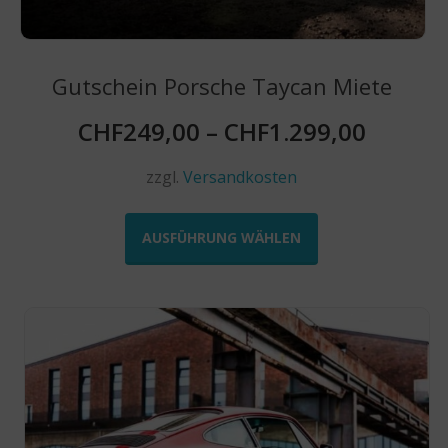
Gutschein Porsche Taycan Miete
CHF
249,00
–
CHF
1.299,00
zzgl.
Versandkosten
Dieses
Produkt
AUSFÜHRUNG WÄHLEN
weist
mehrere
Varianten
auf.
Die
Optionen
können
auf
der