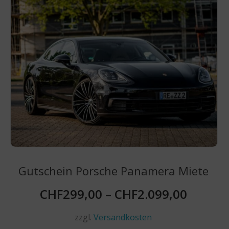
auf.
Die
Optionen
können
auf
der
Produktseite
gewählt
werden
Gutschein Porsche Panamera Miete
CHF
299,00
–
CHF
2.099,00
zzgl.
Versandkosten