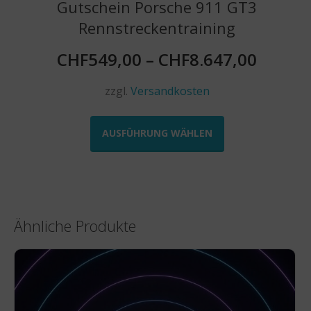
Gutschein Porsche 911 GT3
Rennstreckentraining
CHF
549,00
–
CHF
8.647,00
zzgl.
Versandkosten
Dieses
Produkt
AUSFÜHRUNG WÄHLEN
weist
mehrere
Varianten
auf.
Die
Ähnliche Produkte
Optionen
können
auf
der
Produktseite
gewählt