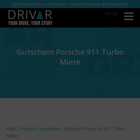
Jetzt Gutschein verschenken – und im Sommer durchstarten!
EN
I DE
Gutschein Porsche 911 Turbo
Miete
Start
/
Porsche Gutscheine
/ Gutschein Porsche 911 Turbo
Miete