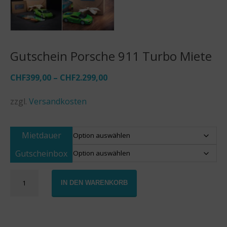
Gutschein Porsche 911 Turbo Miete
CHF
399,00
–
CHF
2.299,00
zzgl.
Versandkosten
Mietdauer
Gutscheinbox
Gutschein
IN DEN WARENKORB
Porsche
911
Turbo
Miete