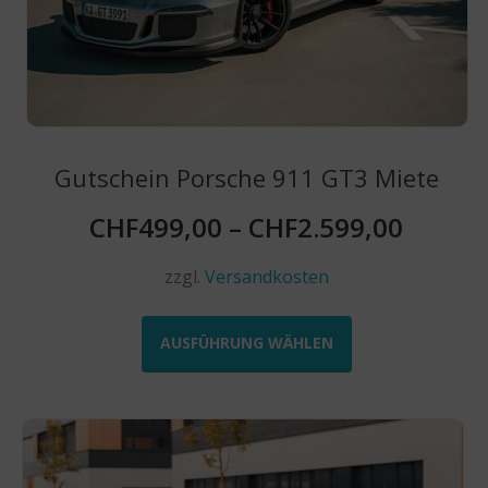
werden
Gutschein Porsche 911 GT3 Miete
CHF
499,00
–
CHF
2.599,00
zzgl.
Versandkosten
Dieses
Produkt
AUSFÜHRUNG WÄHLEN
weist
mehrere
Varianten
auf.
Die
Optionen