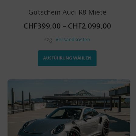
Gutschein Audi R8 Miete
CHF
399,00
–
CHF
2.099,00
zzgl.
Versandkosten
Dieses
Produkt
AUSFÜHRUNG WÄHLEN
weist
mehrere
Varianten
auf.
Die
Optionen
können
auf
der
Produktseite
gewählt