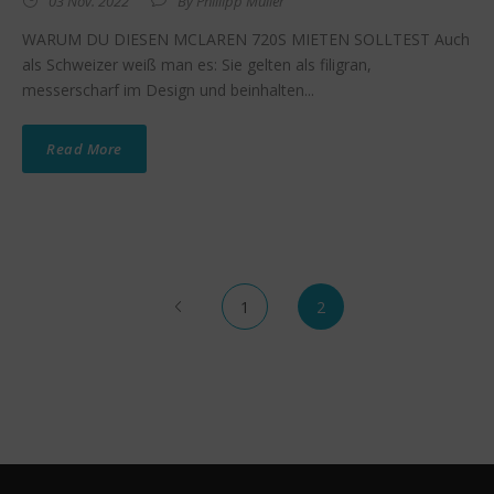
03 Nov. 2022
By
Phillipp Müller
WARUM DU DIESEN MCLAREN 720S MIETEN SOLLTEST Auch
als Schweizer weiß man es: Sie gelten als filigran,
messerscharf im Design und beinhalten...
Read More
1
2