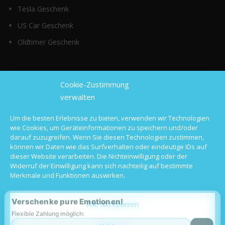
Tesla Geschenk
US Car Geschenk
Oldtimer Geschenk
Top Kategorien
Cookie-Zustimmung
verwalten
Sportwagen mieten
Um die besten Erlebnisse zu bieten, verwenden wir Technologien
wie Cookies, um Geräteinformationen zu speichern und/oder
Luxusauto mieten
darauf zuzugreifen. Wenn Sie diesen Technologien zustimmen,
können wir Daten wie das Surfverhalten oder eindeutige IDs auf
Hochzeitsauto mieten
dieser Website verarbeiten. Die Nichteinwilligung oder der
Widerruf der Einwilligung kann sich nachteilig auf bestimmte
Oldtimer mieten
Merkmale und Funktionen auswirken.
Langzeitmiete
Verschenke pure Emotionen!
Alle akzeptieren
Flexible Zahlung möglich: