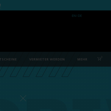
!
EN
I DE
0
TSCHEINE
VERMIETER WERDEN
MEHR