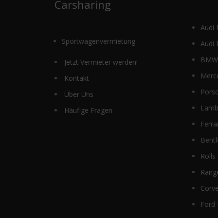
Carsharing
werden
Audi 
Sportwagenvermietung
Audi 
BMW 
Jetzt Vermieter werden!
Merc
Kontakt
Pors
Über Uns
Lamb
Häufige Fragen
Ferra
Bentl
Rolls
Rang
Corve
Ford