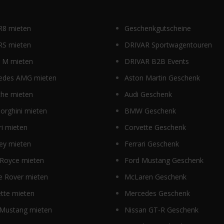
R8 mieten
Geschenkgutscheine
RS mieten
DRIVAR Sportwagentouren
M mieten
DRIVAR B2B Events
edes AMG mieten
Aston Martin Geschenk
che mieten
Audi Geschenk
orghini mieten
BMW Geschenk
ri mieten
Corvette Geschenk
ey mieten
Ferrari Geschenk
 Royce mieten
Ford Mustang Geschenk
e Rover mieten
McLaren Geschenk
tte mieten
Mercedes Geschenk
 Mustang mieten
Nissan GT-R Geschenk