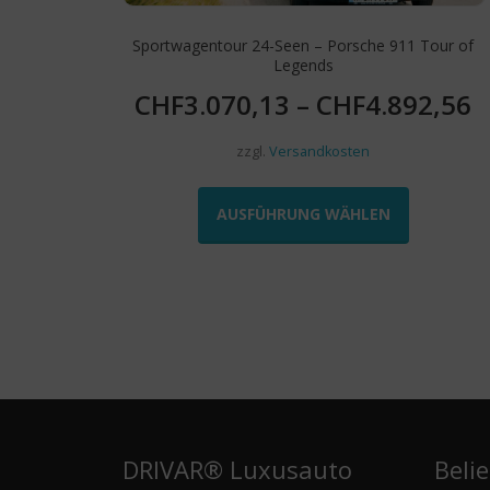
Sportwagentour 24-Seen – Porsche 911 Tour of
Legends
CHF
3.070,13
–
CHF
4.892,56
zzgl.
Versandkosten
Dieses
Produkt
AUSFÜHRUNG WÄHLEN
weist
mehrere
Varianten
auf.
Die
Optionen
können
auf
der
Produktseit
DRIVAR® Luxusauto
Beli
gewählt