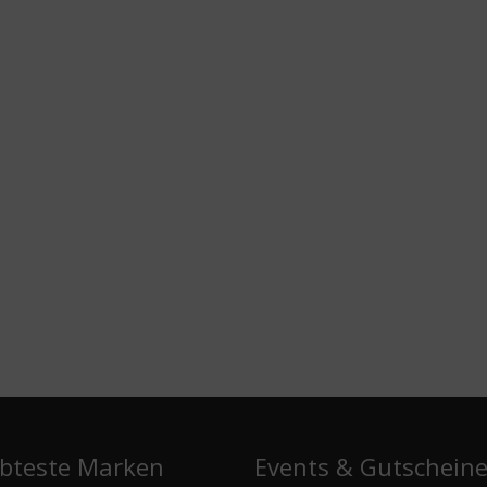
e
ebteste Marken
Events & Gutschein