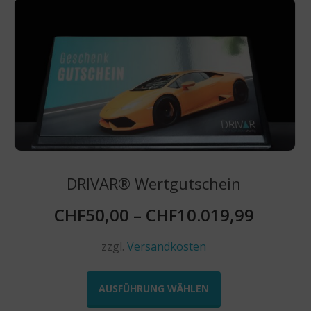
DRIVAR® Wertgutschein
CHF
50,00
–
CHF
10.019,99
zzgl.
Versandkosten
Dieses
Produkt
AUSFÜHRUNG WÄHLEN
weist