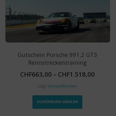
Optionen
können
auf
der
Produktseite
gewählt
werden
Gutschein Porsche 991.2 GT3
Rennstreckentraining
CHF
663,00
–
CHF
1.518,00
zzgl.
Versandkosten
Dieses
Produkt
AUSFÜHRUNG WÄHLEN
weist
mehrere