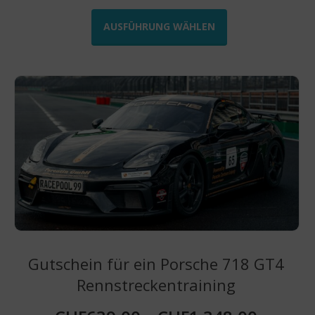
Dieses
Produkt
AUSFÜHRUNG WÄHLEN
weist
mehrere
Varianten
auf.
Die
Optionen
können
auf
der
Produktseite
gewählt
werden
Gutschein für ein Porsche 718 GT4
Rennstreckentraining