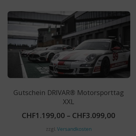
mehrere
Varianten
auf.
Die
Optionen
können
auf
der
Produktseite
gewählt
werden
Gutschein DRIVAR® Motorsporttag
XXL
CHF
1.199,00
–
CHF
3.099,00
zzgl.
Versandkosten