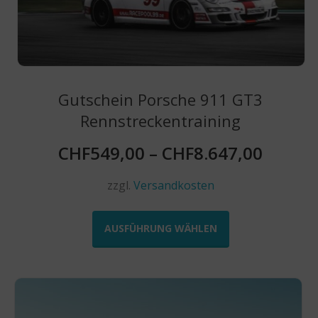
der
Produktseite
gewählt
werden
Gutschein Porsche 911 GT3
Rennstreckentraining
CHF
549,00
–
CHF
8.647,00
zzgl.
Versandkosten
Dieses
Produkt
AUSFÜHRUNG WÄHLEN
weist
mehrere
Varianten
auf.
Die