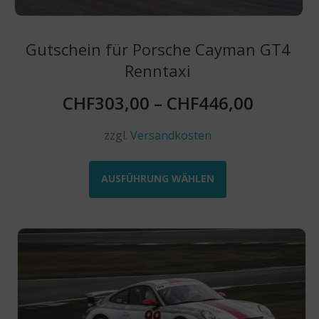
werden
Gutschein für Porsche Cayman GT4
Renntaxi
CHF
303,00
–
CHF
446,00
zzgl.
Versandkosten
Dieses
Produkt
AUSFÜHRUNG WÄHLEN
weist
mehrere
Varianten
auf.
Die
Optionen
können
auf