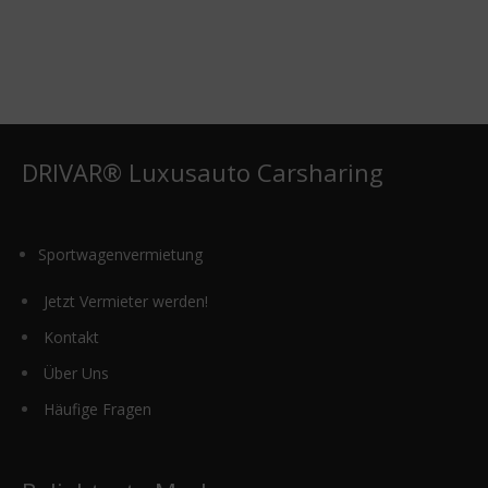
Varianten
auf.
Die
Optionen
können
auf
der
DRIVAR® Luxusauto Carsharing
Produktseite
gewählt
werden
Sportwagenvermietung
Jetzt Vermieter werden!
Kontakt
Über Uns
Häufige Fragen