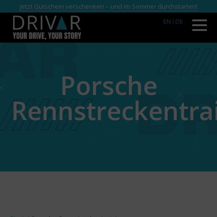
Jetzt Gutschein verschenken – und im Sommer durchstarten!
EN
I DE
Porsche
Rennstreckentra