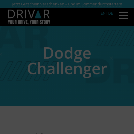
Jetzt Gutschein verschenken – und im Sommer durchstarten!
EN
I DE
Dodge
Challenger